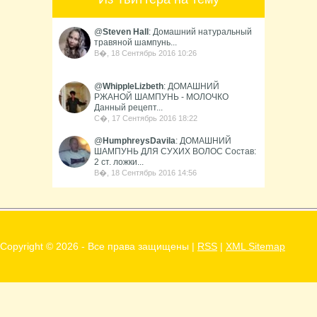
@
Steven Hall
: Домашний натуральный
травяной шампунь...
В�, 18 Сентябрь 2016 10:26
@
WhippleLizbeth
: ДОМАШНИЙ
РЖАНОЙ ШАМПУНЬ - МОЛОЧКО
Данный рецепт...
С�, 17 Сентябрь 2016 18:22
@
HumphreysDavila
: ДОМАШНИЙ
ШАМПУНЬ ДЛЯ СУХИХ ВОЛОС Состав:
2 ст. ложки...
В�, 18 Сентябрь 2016 14:56
Copyright ©
2026 - Все права защищены |
RSS
|
XML Sitemap