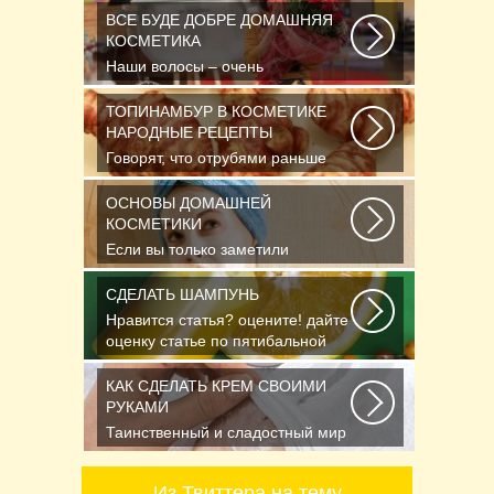
ВСЕ БУДЕ ДОБРЕ ДОМАШНЯЯ
КОСМЕТИКА
Наши волосы – очень
чувствительные и капризные.
Часто они реагируют на...
ТОПИНАМБУР В КОСМЕТИКЕ
НАРОДНЫЕ РЕЦЕПТЫ
Говорят, что отрубями раньше
кормили только животных, а люди
стали есть...
ОСНОВЫ ДОМАШНЕЙ
КОСМЕТИКИ
Если вы только заметили
появление первых морщинок или
уже утратили им счет...
СДЕЛАТЬ ШАМПУНЬ
Нравится статья? оцените! дайте
оценку статье по пятибальной
шкале Спасибо...
КАК СДЕЛАТЬ КРЕМ СВОИМИ
РУКАМИ
Таинственный и сладостный мир
ароматов неудержимо влечёт к
себе. И в этом...
Из Твиттера на тему