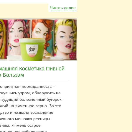
Читать далее
машняя Косметика Пивной
о Бальзам
оприятная неожиданность –
снувшись утром, обнаружить на
е зудящий болезненный бугорок,
ожий на ячменное зерно. За это
дство и назвали воспаление
осяного мешочка ресницы
енем. Ячмень острое
екционное заболевание,