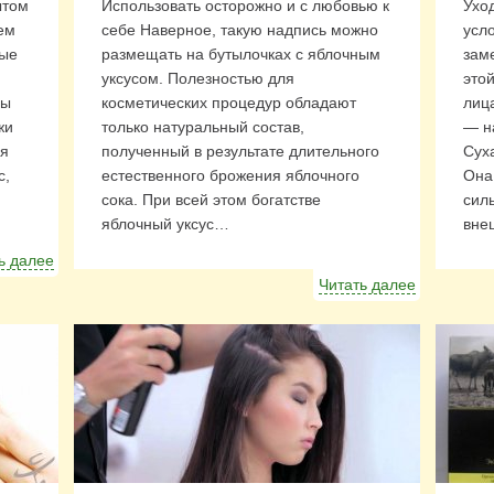
ытом
Использовать осторожно и с любовью к
Ухо
ем
себе Наверное, такую надпись можно
усло
рые
размещать на бутылочках с яблочным
зам
уксусом. Полезностью для
этой
ны
косметических процедур обладают
лиц
жи
только натуральный состав,
— н
ля
полученный в результате длительного
Сух
с,
естественного брожения яблочного
Она 
сока. При всей этом богатстве
сил
яблочный уксус…
вне
ь далее
Читать далее