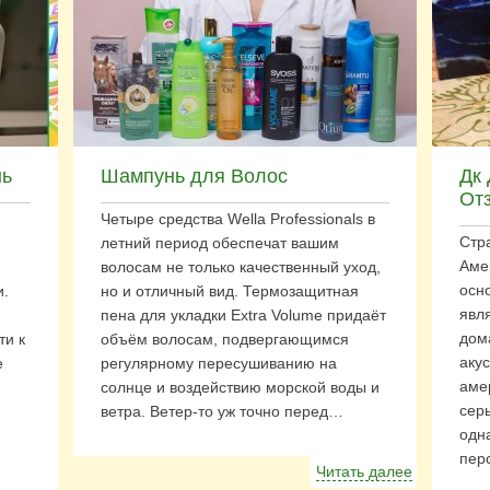
нь
Шампунь для Волос
Дк
От
Четыре средства Wella Professionals в
Стр
летний период обеспечат вашим
Аме
волосам не только качественный уход,
осно
и.
но и отличный вид. Термозащитная
явл
пена для укладки Extra Volume придаёт
дом
ти к
объём волосам, подвергающимся
акус
е
регулярному пересушиванию на
аме
солнце и воздействию морской воды и
серь
ветра. Ветер-то уж точно перед…
одн
пер
Читать далее