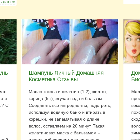
ь далее
унь
Шампунь Яичный Домашняя
До
Косметика Отзывы
Би
 что
Масло кокоса и желатин (1:2), желток,
Мал
но и
корица (5 г), жгучая вода и бальзам.
про
о? С
Соединить все ингредиенты, подогреть,
век
используя водяную баню и втирать в
пох
корешки, не запамятывая о длине
схо
волос, оставляем на 20 минут. Такая
вол
желатиновая маска с бальзамом –
ячм
еной
идеальный вариант для придания
инф