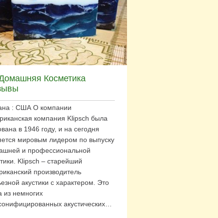
 Домашняя Косметика
зывы
ана : США О компании
риканская компания Klipsch была
вана в 1946 году, и на сегодня
яется мировым лидером по выпуску
ашней и профессиональной
тики. Klipsch – старейший
риканский производитель
езной акустики с характером. Это
а из немногих
сонифицированных акустических…