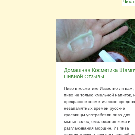
Читат
Домашняя Косметика Шамп
Пивной Отзывы
Пиво в косметике Известно ли вам,
пиво не только хмельной напиток, 
прекрасное косметическое средств
незапамятных времен русские
красавицы употребляли пиво для
мытья волос, омоложения кожи и
разглаживания морщин. Из пива
делали маски и лосьоны, пивной п