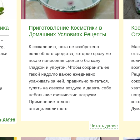
ика
Приготовление Косметики в
Ко
Домашних Условиях Рецепты
От
 -
К сожалению, пока не изобретено
Мас
то,
волшебного средства, которое сразу же
отз
овье.
после нанесения сделало бы кожу
кол
гладкой и упругой. Чтобы сохранить ее
воз
такой надолго важно ежедневно
Рец
ухаживать за ней, правильно питаться,
сок
,
гулять на свежем воздухе и давать себе
хва
ля
небольшие физические нагрузки.
нап
Применение только
кокт
антицеллюлитного…
Дум
ь далее
Читать далее