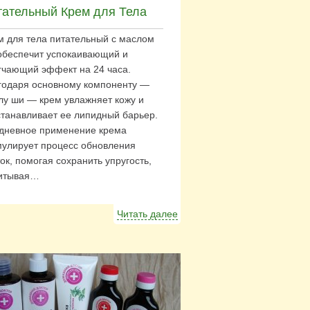
тательный Крем для Тела
м для тела питательный с маслом
обеспечит успокаивающий и
гчающий эффект на 24 часа.
годаря основному компоненту —
лу ши — крем увлажняет кожу и
станавливает ее липидный барьер.
дневное применение крема
мулирует процесс обновления
ок, помогая сохранить упругость,
итывая…
Читать далее