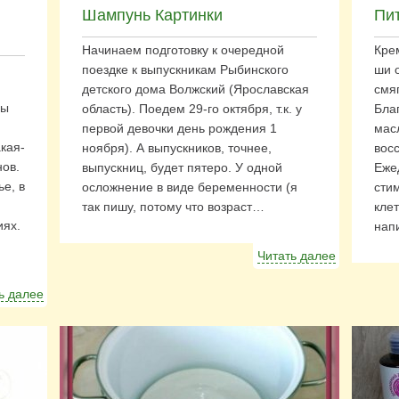
Шампунь Картинки
Пи
Начинаем подготовку к очередной
Кре
поездке к выпускникам Рыбинского
ши 
детского дома Волжский (Ярославская
смя
Вы
область). Поедем 29-го октября, т.к. у
Бла
первой девочки день рождения 1
мас
кая-
ноября). А выпускников, точнее,
вос
ов.
выпускниц, будет пятеро. У одной
Еже
ье, в
осложнение в виде беременности (я
сти
так пишу, потому что возраст…
клет
иях.
нап
Читать далее
ь далее