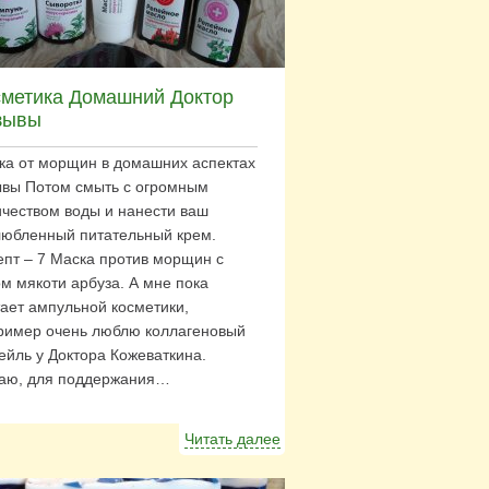
сметика Домашний Доктор
зывы
ка от морщин в домашних аспектах
ывы Потом смыть с огромным
ичеством воды и нанести ваш
любленный питательный крем.
епт – 7 Маска против морщин с
ом мякоти арбуза. А мне пока
тает ампульной косметики,
ример очень люблю коллагеновый
ейль у Доктора Кожеваткина.
аю, для поддержания…
Читать далее