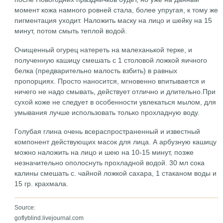
момент кожа намного ровней стала, более упругая, к тому же
пигментация уходит. Наложить маску на лицо и шейку на 15
минут, потом смыть теплой водой.
Очищенный огурец натереть на малеханькой терке, и
полученную кашицу смешать с 1 столовой ложкой яичного
белка (предварительно малость взбить) в равных
пропорциях. Просто наносится, мгновенно впитывается и
ничего не надо смывать, действует отлично и длительно.При
сухой коже не следует в особенности увлекаться мылом, для
умывания лучше использовать только прохладную воду.
Голубая глина очень всераспространенный и известный
компонент действующих масок для лица. А арбузную кашицу
можно наложить на лицо и шею на 10-15 минут, позже
незначительно ополоснуть прохладной водой. 30 мл сока
калины смешать с. чайной ложкой сахара, 1 стаканом воды и
15 гр. крахмала.
Source:
goflyblind.livejournal.com