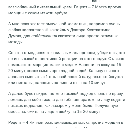
ваш
возлюбленный питательный крем. Рецепт – 7 Маска против
морщин с соком мякоти арбуза.
А мне пока хватает ампульной косметики, например очень
люблю коллагеновый коктейль у Доктора Кожеваткина.
Думаю, для
поддержания
свежести лица просто отличные
методы.
Совет: т.к. мед является сильным аллергеном, убедитесь, что
не испытывайте негативной реакции на этот продукт.Отлично
помогают от морщин маски с медом Нанести на кожу на 15-
20 минут, позже смыть прохладной водой. Кашицу сочного
ананаса смешать с 1 столовой ложкой натурального йогурта
или сметаны, наложить на лицо и шею на 10 минут.
А далее будет видно, но мне таковой подход очень по нраву,
лежишь для себя тихо, а для тебя аппаратом по лицу водят и
никаких подпалин, как лазером у меня было. Полученную
смесь наложить на лицо и шейку на 15-20 минут.
Рецепт – 4 Яичная разглаживающая маска против морщин в