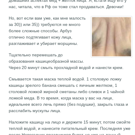
домашних аспектах мед + желток яйца. Я, кстати ищу его у
нас, читала, что в Рф он тоже стал продаваться. Девочки!
Но, вот если вам уже, как мне малость
за 30)) или 35)) требуются не много
более сложные способы. Арбуз
отлично подтягивает кожу лица,
разглаживает и убирает морщины.
Тщательно перемешать до
образования кашицеобразной массы.
Через 20 минут смыть прохладной водой и нанести крем.
Смывается такая маска теплой водой. 1 столовую ложку
кашицы зрелого банана смешать с яичным желтком, 1
столовой ложкой жирной сметаны либо сливок и 1 чайной
ложкой меда. В то время, когда маска у вас на лице,
идеальнее всего лечь прямо (без подушки), закрыть глаза и
расслабить мускулы лица.
Наложите кашицу на лицо и держите 15 минут, потом смойте
теплой водой, и нанесите питательный крем. Последняя уже
после Новогодних праздничков будет, но уже на данный