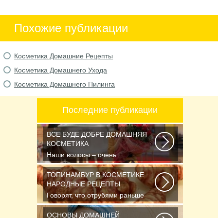
Похожие публикации
Косметика Домашние Рецепты
Косметика Домашнего Ухода
Косметика Домашнего Пилинга
Последние публикации
ВСЕ БУДЕ ДОБРЕ ДОМАШНЯЯ
КОСМЕТИКА
Наши волосы – очень
чувствительные и капризные.
Часто они реагируют на...
ТОПИНАМБУР В КОСМЕТИКЕ
НАРОДНЫЕ РЕЦЕПТЫ
Говорят, что отрубями раньше
кормили только животных, а люди
стали есть...
ОСНОВЫ ДОМАШНЕЙ