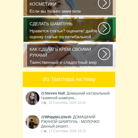
КОСМЕТИКИ
Если вы только заметили
появление первых морщинок или
уже утратили им счет...
СДЕЛАТЬ ШАМПУНЬ
Нравится статья? оцените! дайте
оценку статье по пятибальной
шкале Спасибо...
КАК СДЕЛАТЬ КРЕМ СВОИМИ
РУКАМИ
Таинственный и сладостный мир
ароматов неудержимо влечёт к
себе. И в этом...
Из Твиттера на тему
@
Steven Hall
: Домашний натуральный
травяной шампунь...
В�, 18 Сентябрь 2016 10:26
@
WhippleLizbeth
: ДОМАШНИЙ
РЖАНОЙ ШАМПУНЬ - МОЛОЧКО
Данный рецепт...
С�, 17 Сентябрь 2016 18:22