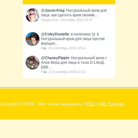
@
Jason King
: Натуральный крем для
лица. как сделать крем своими...
Среда 21st, Сентябрь 2016 16:47
@
ColeyDaniella
: в наличиии ))) 🌷
Натуральный крем для лица против
морщин...
В�, 20 Сентябрь 2016 18:14
@
ChaneyPippin
: Натуральный крем с
Алое Вера для лица и тела D-Lite🤗.
🙌🏼...
П�, 23 Сентябрь 2016 07:11
Copyright ©
2026 - Все права защищены |
RSS
|
XML Sitemap