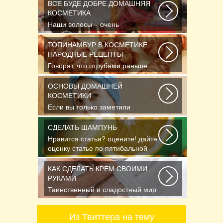
ВСЕ БУДЕ ДОБРЕ ДОМАШНЯЯ
КОСМЕТИКА
Наши волосы – очень
чувствительные и капризные.
Часто они реагируют на...
ТОПИНАМБУР В КОСМЕТИКЕ
НАРОДНЫЕ РЕЦЕПТЫ
Говорят, что отрубями раньше
кормили только животных, а люди
стали есть...
ОСНОВЫ ДОМАШНЕЙ
КОСМЕТИКИ
Если вы только заметили
появление первых морщинок или
уже утратили им счет...
СДЕЛАТЬ ШАМПУНЬ
Нравится статья? оцените! дайте
оценку статье по пятибальной
шкале Спасибо...
КАК СДЕЛАТЬ КРЕМ СВОИМИ
РУКАМИ
Таинственный и сладостный мир
ароматов неудержимо влечёт к
себе. И в этом...
Из Твиттера на тему