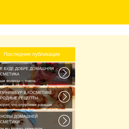
Последние публикации
Е БУДЕ ДОБРЕ ДОМАШНЯЯ
ОСМЕТИКА
ши волосы – очень
вствительные и капризные.
сто они реагируют на...
ПИНАМБУР В КОСМЕТИКЕ
РОДНЫЕ РЕЦЕПТЫ
ворят, что отрубями раньше
рмили только животных, а люди
ли есть...
СНОВЫ ДОМАШНЕЙ
ОСМЕТИКИ
ли вы только заметили