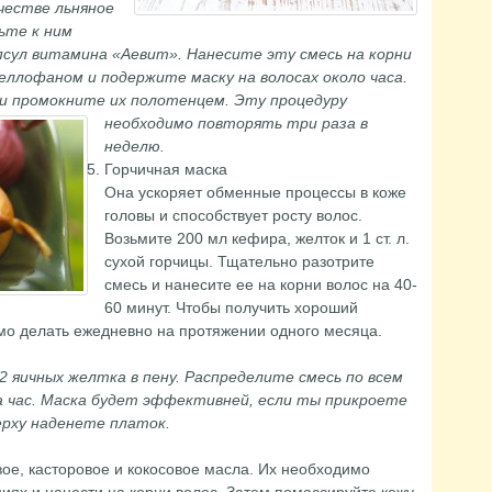
честве льняное
ьте к ним
сул витамина «Аевит». Нанесите эту смесь на корни
еллофаном и подержите маску на волосах около часа.
и промокните их полотенцем.
Эту процедуру
необходимо повторять три раза в
неделю.
Горчичная маска
Она ускоряет обменные процессы в коже
головы и способствует росту волос.
Возьмите 200 мл кефира, желток и 1 ст. л.
сухой горчицы. Тщательно разотрите
смесь и нанесите ее на корни волос на 40-
60 минут. Чтобы получить хороший
имо делать ежедневно на протяжении одного месяца.
2 яичных желтка в пену. Распределите смесь по всем
а час. Маска будет эффективней, если ты прикроете
ерху наденете платок.
вое, касторовое и кокосовое масла. Их необходимо