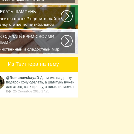
явление первых морщинок или
е утратили им счет...
ЕЛАТЬ ШАМПУНЬ
авится статья? оцените! дайте
енку статье по пятибальной
але Спасибо...
К СДЕЛАТЬ КРЕМ СВОИМИ
КАМИ
инственный и сладостный мир
оматов неудержимо влечёт к
е. И в этом...
Из Твиттера на тему
@
RomanovskayaD
Да, маме на дршку
подарок хочу сделать, а шампунь нужен
для этого, всех прошу, а никто не может
В�, 25 Сентябрь 2016 17:25