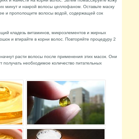
иях и нанести на корни волос. Затем помассируйте кожу
ких минут и накрой волосы целлофаном. Оставьте маску
е ее и прополощите волосы водой, содержащей сок
щий кладезь витаминов, микроэлементов и жирных
рошок и втирайте в корни волос. Повторяйте процедуру 2
 начнут расти волосы после применения этих масок. Они
т получать необходимое количество питательных