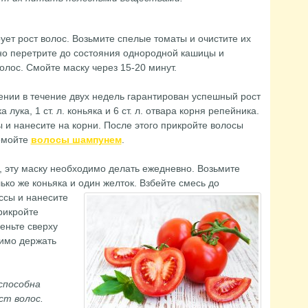
ет рост волос. Возьмите спелые томаты и очистите их
но перетрите до состояния однородной кашицы и
олос. Смойте маску через 15-20 минут.
нии в течение двух недель гарантирован успешный рост
ка лука, 1 ст. л. коньяка и 6 ст. л. отвара корня репейника.
и нанесите на корни. После этого прикройте волосы
омойте
волосы шампунем
.
, эту маску необходимо делать ежедневно. Возьмите
ько же коньяка и один желток.
Взбейте смесь до
ссы и нанесите
рикройте
еньте сверху
димо держать
способна
ст волос.