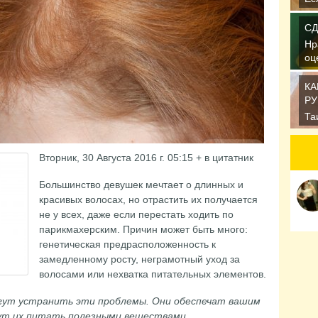
по
уж
СД
Нр
оц
шк
КА
РУ
Та
ар
себ
Вторник, 30 Августа 2016 г. 05:15 + в цитатник
Большинство девушек мечтает о длинных и
красивых волосах, но отрастить их получается
не у всех, даже если перестать ходить по
парикмахерским. Причин может быть много:
генетическая предрасположенность к
замедленному росту, неграмотный уход за
волосами или нехватка питательных элементов.
огут устранить эти проблемы. Они обеспечат вашим
дут их питать полезными веществами.