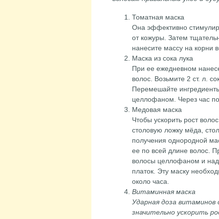
Томатная маска
Она эффективно стимулиру
от кожуры. Затем тщатель
нанесите массу на корни в
Маска из сока лука
При ее ежедневном нанесе
волос. Возьмите 2 ст. л. со
Перемешайте ингредиенты 
целлофаном. Через час п
Медовая маска
Чтобы ускорить рост волос
столовую ложку мёда, стол
получения однородной ма
ее по всей длине волос. П
волосы целлофаном и над
платок. Эту маску необхо
около часа.
Витаминная маска
Ударная доза витаминов 
значительно ускорить ро