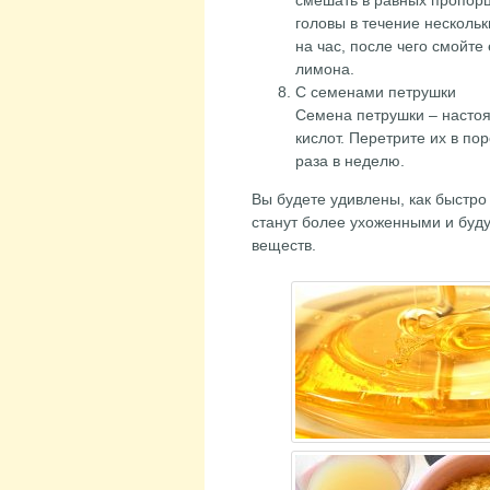
смешать в равных пропорц
головы в течение несколь
на час, после чего смойт
лимона.
С семенами петрушки
Семена петрушки – настоя
кислот. Перетрите их в по
раза в неделю.
Вы будете удивлены, как быстро
станут более ухоженными и буду
веществ.