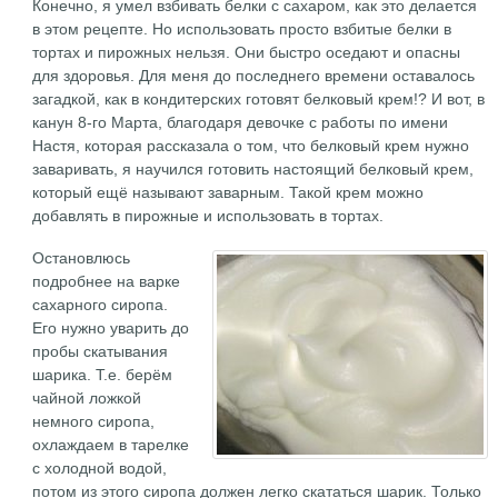
Конечно, я умел взбивать белки с сахаром, как это делается
в этом рецепте. Но использовать просто взбитые белки в
тортах и пирожных нельзя. Они быстро оседают и опасны
для здоровья. Для меня до последнего времени оставалось
загадкой, как в кондитерских готовят белковый крем!? И вот, в
канун 8-го Марта, благодаря девочке с работы по имени
Настя, которая рассказала о том, что белковый крем нужно
заваривать, я научился готовить настоящий белковый крем,
который ещё называют заварным. Такой крем можно
добавлять в пирожные и использовать в тортах.
Остановлюсь
подробнее на варке
сахарного сиропа.
Его нужно уварить до
пробы скатывания
шарика. Т.е. берём
чайной ложкой
немного сиропа,
охлаждаем в тарелке
с холодной водой,
потом из этого сиропа должен легко скататься шарик. Только