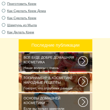
Приготовить Крем
Как Сделать Крем Дома
Как Сделать Крем
Шампунь из Мыла
Как Делать Крем
Последние публикации
ВСЕ БУДЕ ДОБРЕ ДОМАШНЯЯ
КОСМЕТИКА
Наши волосы – очень
чувствительные и капризные.
Часто они реагируют на...
ТОПИНАМБУР В КОСМЕТИКЕ
НАРОДНЫЕ РЕЦЕПТЫ
Говорят, что отрубями раньше
кормили только животных, а люди
стали есть...
ОСНОВЫ ДОМАШНЕЙ
КОСМЕТИКИ
Если вы только заметили