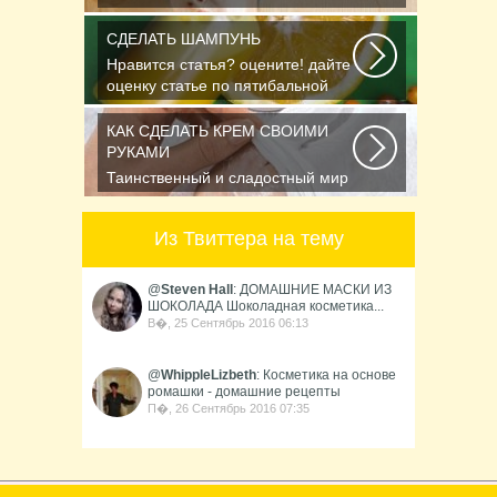
появление первых морщинок или
уже утратили им счет...
СДЕЛАТЬ ШАМПУНЬ
Нравится статья? оцените! дайте
оценку статье по пятибальной
шкале Спасибо...
КАК СДЕЛАТЬ КРЕМ СВОИМИ
РУКАМИ
Таинственный и сладостный мир
ароматов неудержимо влечёт к
себе. И в этом...
Из Твиттера на тему
@
Steven Hall
: ДОМАШНИЕ МАСКИ ИЗ
ШОКОЛАДА Шоколадная косметика...
В�, 25 Сентябрь 2016 06:13
@
WhippleLizbeth
: Косметика на основе
ромашки - домашние рецепты
П�, 26 Сентябрь 2016 07:35