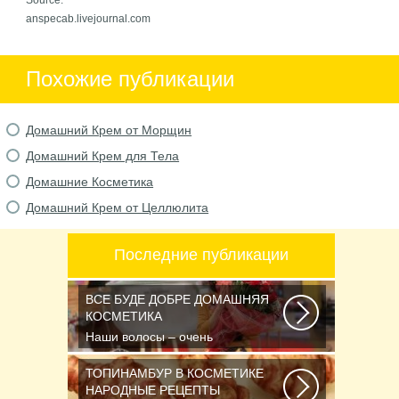
Source:
anspecab.livejournal.com
Похожие публикации
Домашний Крем от Морщин
Домашний Крем для Тела
Домашние Косметика
Домашний Крем от Целлюлита
Последние публикации
ВСЕ БУДЕ ДОБРЕ ДОМАШНЯЯ
КОСМЕТИКА
Наши волосы – очень
чувствительные и капризные.
Часто они реагируют на...
ТОПИНАМБУР В КОСМЕТИКЕ
НАРОДНЫЕ РЕЦЕПТЫ