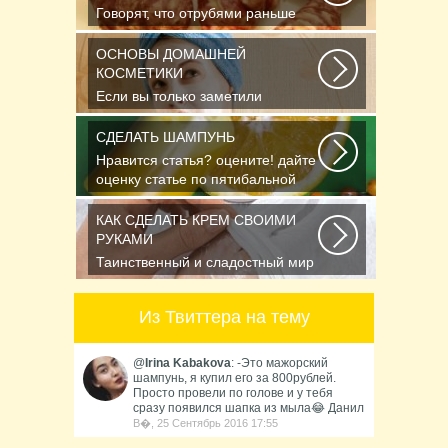
Говорят, что отрубями раньше
кормили только животных, а люди
стали есть...
ОСНОВЫ ДОМАШНЕЙ
КОСМЕТИКИ
Если вы только заметили
появление первых морщинок или
уже утратили им счет...
СДЕЛАТЬ ШАМПУНЬ
Нравится статья? оцените! дайте
оценку статье по пятибальной
шкале Спасибо...
КАК СДЕЛАТЬ КРЕМ СВОИМИ
РУКАМИ
Таинственный и сладостный мир
ароматов неудержимо влечёт к
себе. И в этом...
Из Твиттера на тему
@
Irina Kabakova
: -Это мажорский
шампунь, я купил его за 800рублей.
Просто провели по голове и у тебя
сразу появился шапка из мыла😂 Данил
В�, 25 Сентябрь 2016 17:55