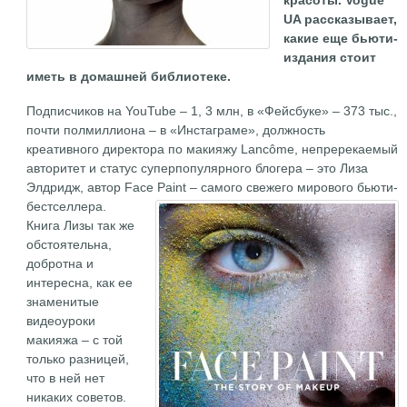
красоты. Vogue
UA рассказывает,
какие еще бьюти-
издания стоит
иметь в домашней библиотеке.
Подписчиков на YouTube – 1, 3 млн, в «Фейсбуке» – 373 тыс.,
почти полмиллиона – в «Инстаграме», должность
креативного директора по макияжу Lancôme, непререкаемый
авторитет и статус суперпопулярного блогера – это Лиза
Элдридж, автор Face Paint – самого свежего мирового бьюти-
бестселлера.
Книга Лизы так же
обстоятельна,
добротна и
интересна, как ее
знаменитые
видеоуроки
макияжа – с той
только разницей,
что в ней нет
никаких советов.