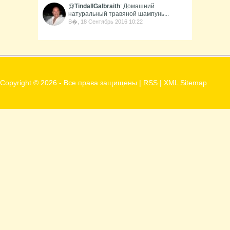
@
TindallGalbraith
: Домашний
натуральный травяной шампунь...
В�, 18 Сентябрь 2016 10:22
Copyright ©
2026 - Все права защищены |
RSS
|
XML Sitemap