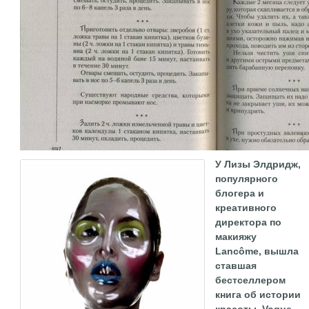
У Лизы Элдридж,
популярного
блогера и
креативного
директора по
макияжу
Lancôme, вышла
ставшая
бестселлером
книга об истории