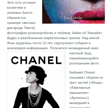
Зато есть история
косметики и
знаковых бьюти-
образов (на
примере светских
див вроде Твигги),
фотографии ретрокоробочек и тюбиков, байки об Элизабет
Арден и разоблачение маркетинговых трюков. Над книгой
Лиза трудилась почти 10 лет, скрупулезно собирая и
анализируя информацию.
Получился неожиданный микс:
научный труд,
перемежающийся
роскошными фото.
Библией Chanel
называют сборник из
трех частей («Мода».
«Ювелирные
украшения».
«Ароматы»),
вышедший в
издательстве