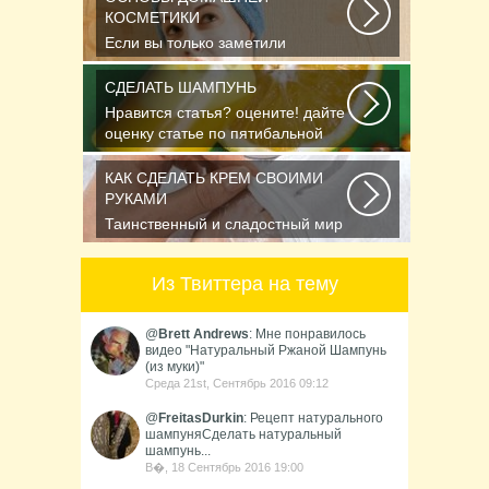
КОСМЕТИКИ
Если вы только заметили
появление первых морщинок или
уже утратили им счет...
СДЕЛАТЬ ШАМПУНЬ
Нравится статья? оцените! дайте
оценку статье по пятибальной
шкале Спасибо...
КАК СДЕЛАТЬ КРЕМ СВОИМИ
РУКАМИ
Таинственный и сладостный мир
ароматов неудержимо влечёт к
себе. И в этом...
Из Твиттера на тему
@
Brett Andrews
: Мне понравилось
видео "Натуральный Ржаной Шампунь
(из муки)"
Среда 21st, Сентябрь 2016 09:12
@
FreitasDurkin
: Рецепт натурального
шампуняСделать натуральный
шампунь...
В�, 18 Сентябрь 2016 19:00