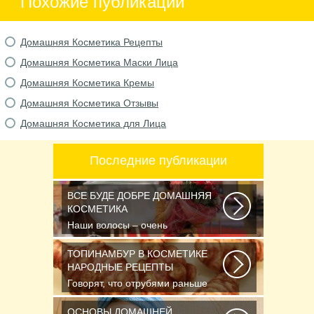
Похожие публикации
Домашняя Косметика Рецепты
Домашняя Косметика Маски Лица
Домашняя Косметика Кремы
Домашняя Косметика Отзывы
Домашняя Косметика для Лица
Последние публикации
ВСЕ БУДЕ ДОБРЕ ДОМАШНЯЯ
КОСМЕТИКА
Наши волосы – очень
чувствительные и капризные.
Часто они реагируют на...
ТОПИНАМБУР В КОСМЕТИКЕ
НАРОДНЫЕ РЕЦЕПТЫ
Говорят, что отрубями раньше
кормили только животных, а люди
стали есть...
ОСНОВЫ ДОМАШНЕЙ