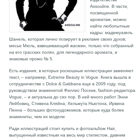
Assouline. В части,
посвященной
ароматам, можно
найти любопытные
кадры: мадемуазель
Шанель, которая лично позирует в рекламе своих духов;
месье Мюль, взвешивающий жасмин, только что собранный
на его грасских полях, для легендарного аромата, и
знаковые промо № 5.
Есть издания, в которых роскошные иллюстрации заменяют
текст, – например, Extreme Beauty in Vogue. Книга вышла в
сотрудничестве с Dolce & Gabbana еще в 2009 году, под
руководством знаменитой Филлис Посник, fashion-редактора
Vogue, – и актуальна до сих пор. В ней много работ Энни
Лейбовиц, Стивена Кляйна, Хельмута Ньютона, Ирвина
Пенна – больших фотохудожников, которые куда более
знамениты, чем их модели.
Ради иллюстраций стоит купить и фотоальбом Hair,
выпущенный известным на весь мир стилистом, давним