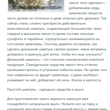
такого типа сделаны с
добавлением ряда
химических веществ,
часто далеко не полезных и даже опасных для здоровья. Так
сейчас очень сложно приобрести действительно
качественный шампунь, подавляющее большинство таких
товаров в магазинах имеют в своем составе опасные
сульфаты и парабены, отрицательно сказывающиеся на
состоянии шевелюры. Поэтому давайте поговорим, как
сделать домашний шампунь своими руками, какие витамины
добавлять в шампунь для волос, чтобы его еще улучшить?
Домашний шампунь – это отличная альтернатива покупной
продукции. Самодельные средства такого типа отлично
промывают волосы и устраняют избыток жира. Но кроме того
они совершенно не вредят шевелюре, а даже наоборот:
ухаживают за ней, добавляют ей силы, блеска и крепости.
Простой шампунь - народные средства и мыло
Для приготовления такого варианта шампуня вам
понадобится натуральное мыло. Натрите его на терку и
соедините пятьдесят грамм полученной массы с двумястами