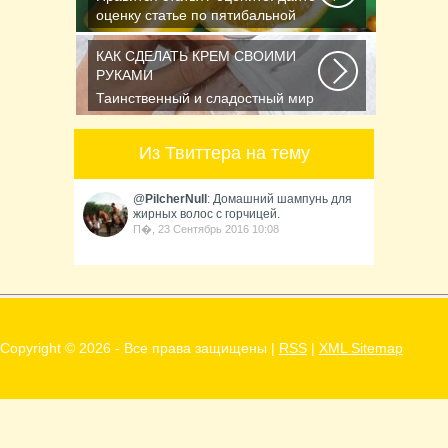
оценку статье по пятибальной
шкале Спасибо...
КАК СДЕЛАТЬ КРЕМ СВОИМИ
РУКАМИ
Таинственный и сладостный мир
ароматов неудержимо влечёт к
себе. И в этом...
Из Твиттера на тему
@
PilcherNull
: Домашний шампунь для
жирных волос с горчицей.
П�, 23 Сентябрь 2016 10:08
Copyright ©
2026 - Все права защищены |
RSS
|
XML Sitemap